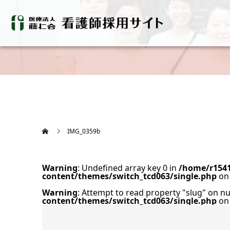
IMG_0359b
Warning
: Undefined array key 0 in
/home/r1541
content/themes/switch_tcd063/single.php
on 
Warning
: Attempt to read property "slug" on nu
content/themes/switch_tcd063/single.php
on 