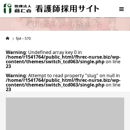
藤村病院からのお知らせです
fp4 – 570
Warning
: Undefined array key 0 in
/home/r1541764/public_html/fhrec-nurse.biz/wp-
content/themes/switch_tcd063/single.php
on line
23
Warning
: Attempt to read property "slug" on null in
/home/r1541764/public_html/fhrec-nurse.biz/wp-
content/themes/switch_tcd063/single.php
on line
23