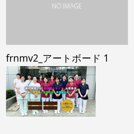
frnmv2_アートボード 1