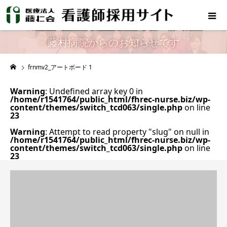
藤村病院からのお知らせです
frnmv2_アートボード 1
Warning
: Undefined array key 0 in
/home/r1541764/public_html/fhrec-nurse.biz/wp-
content/themes/switch_tcd063/single.php
on line
23
Warning
: Attempt to read property "slug" on null in
/home/r1541764/public_html/fhrec-nurse.biz/wp-
content/themes/switch_tcd063/single.php
on line
23