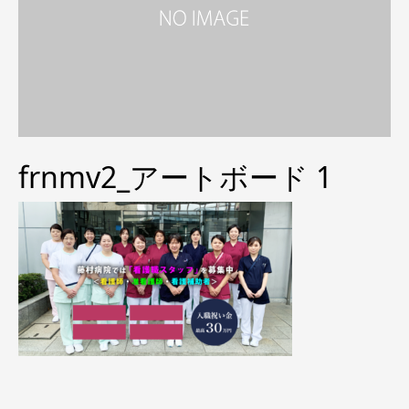
frnmv2_アートボード 1