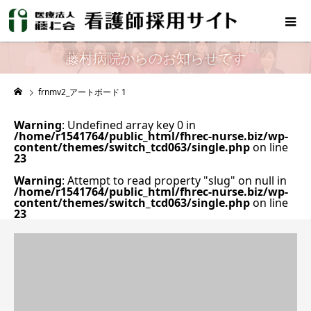
藤村病院からのお知らせです
frnmv2_アートボード 1
Warning
: Undefined array key 0 in
/home/r1541764/public_html/fhrec-nurse.biz/wp-
content/themes/switch_tcd063/single.php
on line
23
Warning
: Attempt to read property "slug" on null in
/home/r1541764/public_html/fhrec-nurse.biz/wp-
content/themes/switch_tcd063/single.php
on line
23