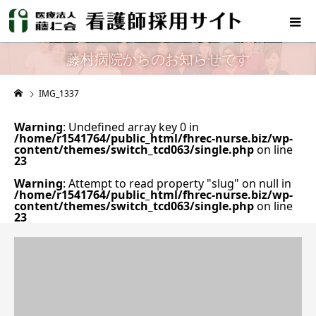
藤村病院からのお知らせです
IMG_1337
Warning
: Undefined array key 0 in
/home/r1541764/public_html/fhrec-nurse.biz/wp-
content/themes/switch_tcd063/single.php
on line
23
Warning
: Attempt to read property "slug" on null in
/home/r1541764/public_html/fhrec-nurse.biz/wp-
content/themes/switch_tcd063/single.php
on line
23