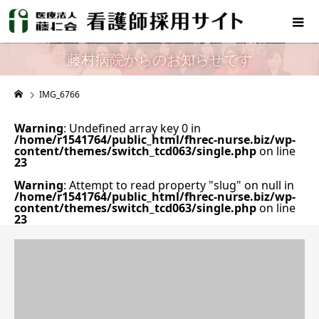
藤村病院からのお知らせです
IMG_6766
Warning
: Undefined array key 0 in
/home/r1541764/public_html/fhrec-nurse.biz/wp-
content/themes/switch_tcd063/single.php
on line
23
Warning
: Attempt to read property "slug" on null in
/home/r1541764/public_html/fhrec-nurse.biz/wp-
content/themes/switch_tcd063/single.php
on line
23