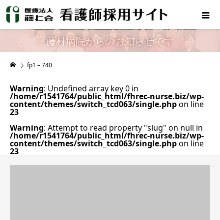
藤村病院からのお知らせです
fp1 – 740
Warning
: Undefined array key 0 in
/home/r1541764/public_html/fhrec-nurse.biz/wp-
content/themes/switch_tcd063/single.php
on line
23
Warning
: Attempt to read property "slug" on null in
/home/r1541764/public_html/fhrec-nurse.biz/wp-
content/themes/switch_tcd063/single.php
on line
23