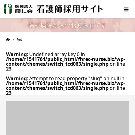
藤村病院からのお知らせです
fp6
Warning
: Undefined array key 0 in
/home/r1541764/public_html/fhrec-nurse.biz/wp-
content/themes/switch_tcd063/single.php
on line
23
Warning
: Attempt to read property "slug" on null in
/home/r1541764/public_html/fhrec-nurse.biz/wp-
content/themes/switch_tcd063/single.php
on line
23