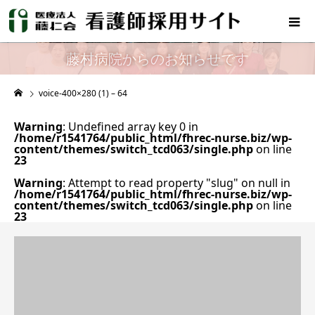
藤村病院からのお知らせです
voice-400×280 (1) – 64
Warning
: Undefined array key 0 in
/home/r1541764/public_html/fhrec-nurse.biz/wp-
content/themes/switch_tcd063/single.php
on line
23
Warning
: Attempt to read property "slug" on null in
/home/r1541764/public_html/fhrec-nurse.biz/wp-
content/themes/switch_tcd063/single.php
on line
23